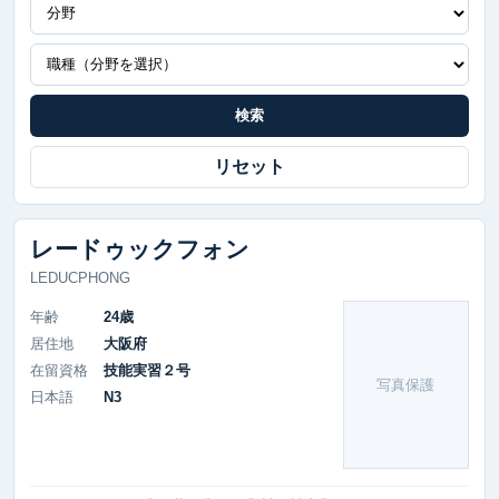
検索
リセット
レードゥックフォン
LEDUCPHONG
年齢
24歳
居住地
大阪府
在留資格
技能実習２号
写真保護
日本語
N3