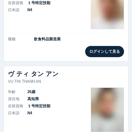
在留資格
１号特定技能
日本語
N4
職種
飲食料品製造業
ログインして見る
ヴ ティ タン アン
VU THI THANH AN
年齢
26歳
居住地
高知県
在留資格
１号特定技能
日本語
N4