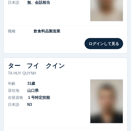
日本語
無、会話相当
職種
飲食料品製造業
ログインして見る
ター フイ クイン
TA HUY QUYNH
年齢
31歳
居住地
山口県
在留資格
１号特定技能
日本語
N3