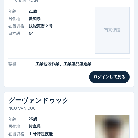
LE XUAN TOAN
年齢
21歳
居住地
愛知県
在留資格
技能実習２号
写真保護
日本語
N4
職種
工業包装作業、工業製品製造業
ログインして見る
グーヴァンドゥック
NGU VAN DUC
年齢
26歳
居住地
岐阜県
在留資格
１号特定技能