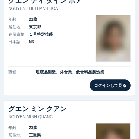
グエン ティ タイン ホア
NGUYEN THI THANH HOA
年齢
21歳
居住地
東京都
在留資格
１号特定技能
日本語
N3
職種
塩蔵品製造、外食業、飲食料品製造業
ログインして見る
グエン ミン クアン
NGUYEN MINH QUANG
年齢
23歳
居住地
三重県