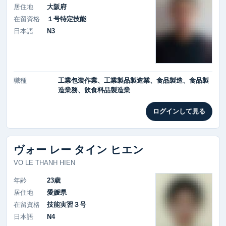
居住地
大阪府
在留資格
１号特定技能
日本語
N3
職種
工業包装作業、工業製品製造業、食品製造、食品製
造業務、飲食料品製造業
ログインして見る
ヴォー レー タイン ヒエン
VO LE THANH HIEN
年齢
23歳
居住地
愛媛県
在留資格
技能実習３号
日本語
N4