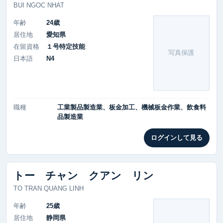
BUI NGOC NHAT
年齢
24歳
居住地
愛知県
在留資格
１号特定技能
写真保護
日本語
N4
職種
工業製品製造業、板金加工、機械板金作業、飲食料
品製造業
ログインして見る
トー チャン クアン リン
TO TRAN QUANG LINH
年齢
25歳
居住地
静岡県