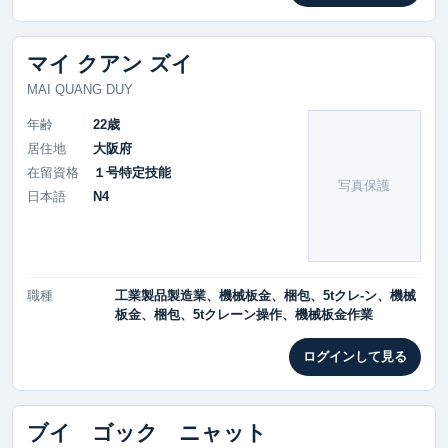
マイ クアン ズイ
MAI QUANG DUY
年齢
22歳
居住地
大阪府
在留資格
１号特定技能
写真保護
日本語
N4
職種
工業製品製造業、機械板金、梱包、5tクレ-ン、機械
板金、梱包、5tクレーン操作、機械板金作業
ログインして見る
ブイ ゴック ニャット