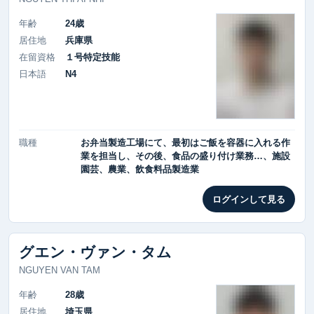
年齢
24歳
居住地
兵庫県
在留資格
１号特定技能
日本語
N4
職種
お弁当製造工場にて、最初はご飯を容器に入れる作
業を担当し、その後、食品の盛り付け業務…、施設
園芸、農業、飲食料品製造業
ログインして見る
グエン・ヴァン・タム
NGUYEN VAN TAM
年齢
28歳
居住地
埼玉県