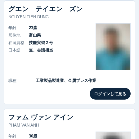
グエン テイエン ズン
NGUYEN TIEN DUNG
年齢
23歳
居住地
富山県
在留資格
技能実習２号
日本語
無、会話相当
職種
工業製品製造業、金属プレス作業
ログインして見る
ファム ヴァン アイン
PHAM VAN ANH
年齢
30歳