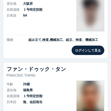
居住地
大阪府
在留資格
１号特定技能
日本語
N4
職種
組み立て,検査,機械加工、組立、検査、機械加工
ログインして見る
ファン・ドゥック・タン
PHAN DUC THANG
年齢
28歳
居住地
福島県
在留資格
１号特定技能
日本語
無、会話相当