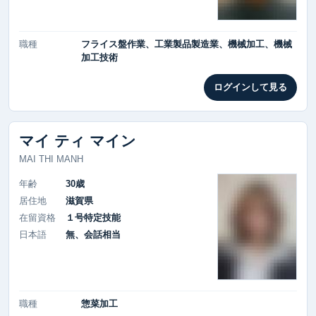
職種
フライス盤作業、工業製品製造業、機械加工、機械
加工技術
ログインして見る
マイ ティ マイン
MAI THI MANH
年齢
30歳
居住地
滋賀県
在留資格
１号特定技能
日本語
無、会話相当
職種
惣菜加工