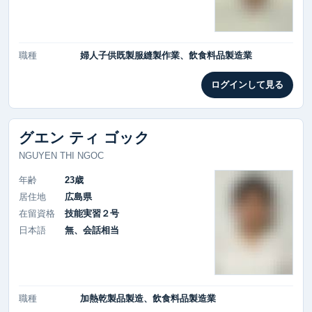
職種
婦人子供既製服縫製作業、飲食料品製造業
ログインして見る
グエン ティ ゴック
NGUYEN THI NGOC
年齢
23歳
居住地
広島県
在留資格
技能実習２号
日本語
無、会話相当
職種
加熱乾製品製造、飲食料品製造業