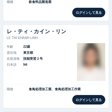
職種
飲食料品製造業
ログインして見る
レ・ティ・カイン・リン
LE THI KHANH LINH
年齢
22歳
居住地
東京都
在留資格
技能実習２号
日本語
N4
職種
食鳥処理加工業、食鳥処理加工作業
ログインして見る