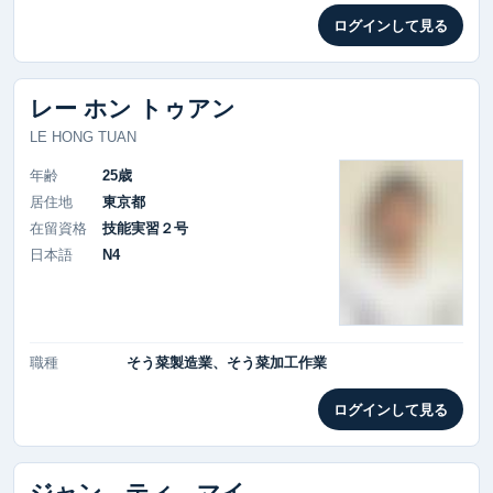
ログインして見る
レー ホン トゥアン
LE HONG TUAN
年齢
25歳
居住地
東京都
在留資格
技能実習２号
日本語
N4
職種
そう菜製造業、そう菜加工作業
ログインして見る
ジャン ティ マイ