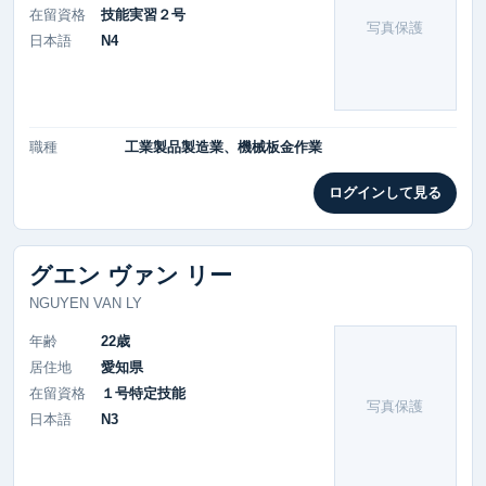
在留資格
技能実習２号
写真保護
日本語
N4
職種
工業製品製造業、機械板金作業
ログインして見る
グエン ヴァン リー
NGUYEN VAN LY
年齢
22歳
居住地
愛知県
在留資格
１号特定技能
写真保護
日本語
N3