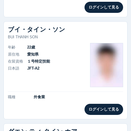
ログインして見る
ブイ・タイン・ソン
BUI THANH SON
年齢
22歳
居住地
愛知県
在留資格
１号特定技能
日本語
JFT-A2
職種
外食業
ログインして見る