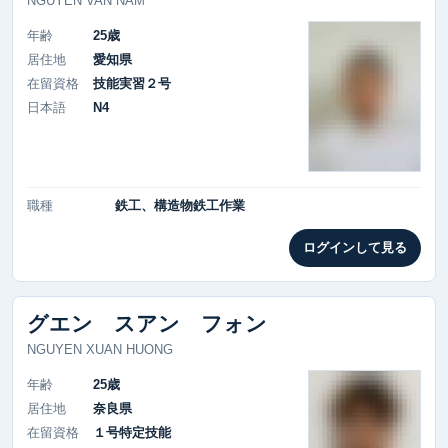
NGUYEN VAN NAM
年齢
25歳
居住地
愛知県
在留資格
技能実習２号
日本語
N4
職種
鉄工、構造物鉄工作業
ログインして見る
グエン スアン フォン
NGUYEN XUAN HUONG
年齢
25歳
居住地
奈良県
在留資格
１号特定技能