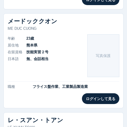
メードッククオン
ME DUC CUONG
年齢
23歳
居住地
熊本県
在留資格
技能実習２号
写真保護
日本語
無、会話相当
職種
フライス盤作業、工業製品製造業
ログインして見る
レ・スアン・トアン