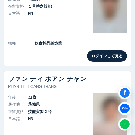
在留資格
１号特定技能
日本語
N4
職種
飲食料品製造業
ログインして見る
ファン ティ ホアン チャン
PHAN THI HOANG TRANG
f
年齢
31歳
居住地
茨城県
Zalo
在留資格
技能実習２号
日本語
N3
LINE