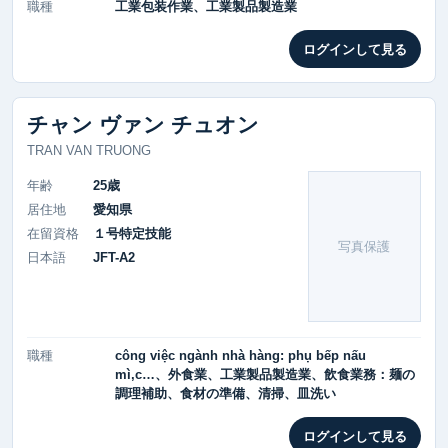
職種
工業包装作業、工業製品製造業
ログインして見る
チャン ヴァン チュオン
TRAN VAN TRUONG
年齢
25歳
居住地
愛知県
在留資格
１号特定技能
写真保護
日本語
JFT-A2
職種
công việc ngành nhà hàng: phụ bếp nấu
mì,c…、外食業、工業製品製造業、飲食業務：麺の
調理補助、食材の準備、清掃、皿洗い
ログインして見る