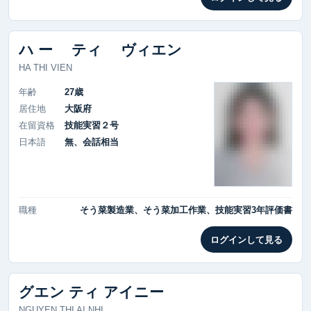
ハ ー ティ ヴィエン
HA THI VIEN
年齢
27歳
居住地
大阪府
在留資格
技能実習２号
日本語
無、会話相当
職種
そう菜製造業、そう菜加工作業、技能実習3年評価書
ログインして見る
グエン ティ アイニー
NGUYEN THI AI NHI