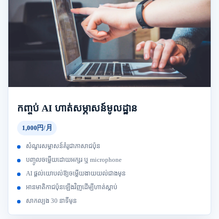
កញ្ចប់ AI ហាត់សម្ភាសន៍មូលដ្ឋាន
1,000円/月
សំណួរសម្ភាសន៍គំរូជាភាសាជប៉ុន
បញ្ចូលចម្លើយដោយអក្សរ ឬ microphone
AI ផ្តល់យោបល់ឱ្យចម្លើយងាយយល់ជាងមុន
អានមាតិកាជប៉ុនឡើងវិញដើម្បីហាត់ស្តាប់
សាកល្បង 30 នាទីមុន