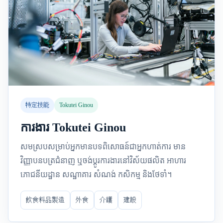
特定技能
Tokutei Ginou
ការងារ Tokutei Ginou
សមស្របសម្រាប់អ្នកមានបទពិសោធន៍ជាអ្នកហាត់ការ មាន
វិញ្ញាបនបត្រជំនាញ ឬចង់ប្តូរការងារនៅវិស័យផលិត អាហារ
ភោជនីយដ្ឋាន សណ្ឋាគារ សំណង់ កសិកម្ម និងថែទាំ។
飲食料品製造
外食
介護
建設