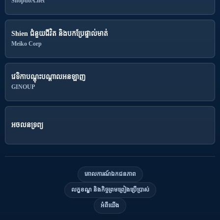
ShopdoA.net
Shien ជំនួយជីវិត និងបកប្រែផ្ទាល់មាត់
Meiko Corp
វេទិកាបណ្តុះបណ្តាលអនឡាញ
GINOUP
អចលនទ្រព្យ
គោលការណ៍ឯកជនភាព
លក្ខខណ្ឌ និងកិច្ចព្រមព្រៀងប្រើប្រាស់
អំពីយើង