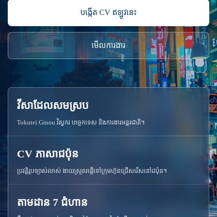
បង្កើត CV ឥឡូវនេះ
មើលការងារ
វីសាដែលសមស្រប
Tokutei Ginou វិស្វករ បច្ចេកទេស និងការងារអន្តរជាតិ។
CV ភាសាជប៉ុន
ប្រវត្តិរូបច្បាស់លាស់ ងាយស្រួលផ្ញើទៅក្រុមហ៊ុនជ្រើសរើសនៅជប៉ុន។
តាមដាន 7 ជំហាន