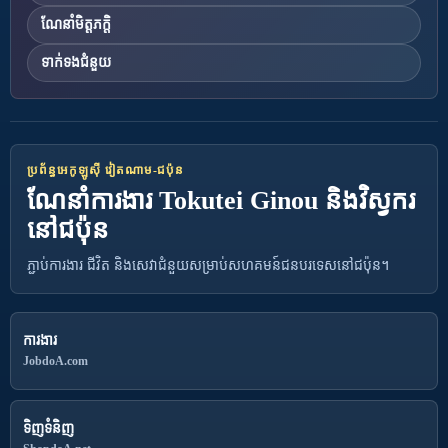
ណែនាំមិត្តភក្តិ
ទាក់ទងជំនួយ
ប្រព័ន្ធអេកូឡូស៊ី វៀតណាម-ជប៉ុន
ណែនាំការងារ Tokutei Ginou និងវិស្វករ
នៅជប៉ុន
ភ្ជាប់ការងារ ជីវិត និងសេវាជំនួយសម្រាប់សហគមន៍ជនបរទេសនៅជប៉ុន។
ការងារ
JobdoA.com
ទិញទំនិញ