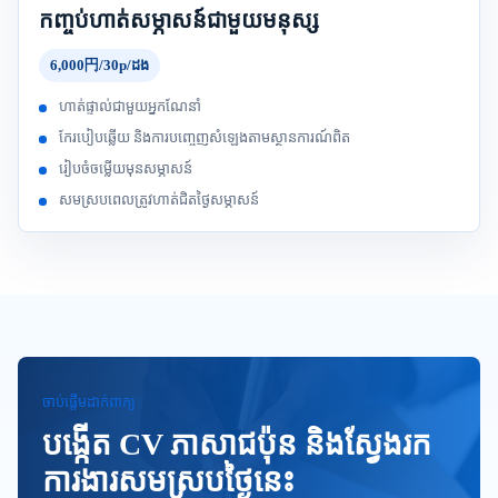
កញ្ចប់ហាត់សម្ភាសន៍ជាមួយមនុស្ស
6,000円/30p/ដង
ហាត់ផ្ទាល់ជាមួយអ្នកណែនាំ
កែរបៀបឆ្លើយ និងការបញ្ចេញសំឡេងតាមស្ថានការណ៍ពិត
រៀបចំចម្លើយមុនសម្ភាសន៍
សមស្របពេលត្រូវហាត់ជិតថ្ងៃសម្ភាសន៍
ចាប់ផ្តើមដាក់ពាក្យ
បង្កើត CV ភាសាជប៉ុន និងស្វែងរក
ការងារសមស្របថ្ងៃនេះ