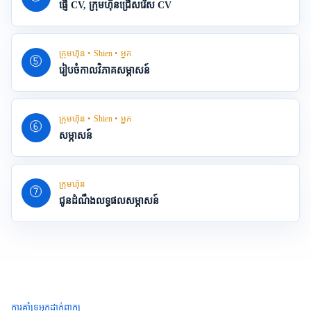
ផ្ញើ CV, ក្រុមហ៊ុនជ្រើសរើស CV
ក្រុមហ៊ុន・Shien・អ្នក
⑤
រៀបចំកាលវិភាគសម្ភាសន៍
ក្រុមហ៊ុន・Shien・អ្នក
⑥
សម្ភាសន៍
ក្រុមហ៊ុន
⑦
ជូនដំណឹងលទ្ធផលសម្ភាសន៍
ការគាំទ្រអ្នកដាក់ពាក្យ