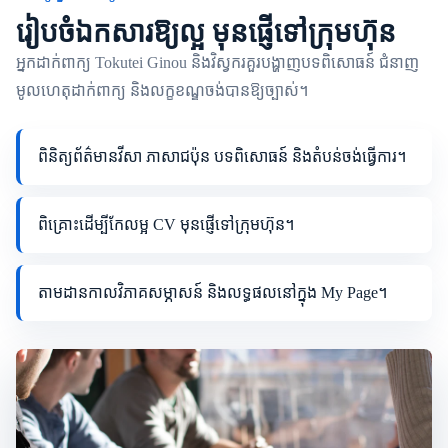
រៀបចំឯកសារឱ្យល្អ មុនផ្ញើទៅក្រុមហ៊ុន
អ្នកដាក់ពាក្យ Tokutei Ginou និងវិស្វករគួរបង្ហាញបទពិសោធន៍ ជំនាញ
មូលហេតុដាក់ពាក្យ និងលក្ខខណ្ឌចង់បានឱ្យច្បាស់។
ពិនិត្យព័ត៌មានវីសា ភាសាជប៉ុន បទពិសោធន៍ និងតំបន់ចង់ធ្វើការ។
ពិគ្រោះដើម្បីកែលម្អ CV មុនផ្ញើទៅក្រុមហ៊ុន។
តាមដានកាលវិភាគសម្ភាសន៍ និងលទ្ធផលនៅក្នុង My Page។