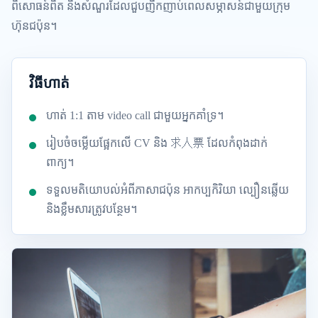
ពិសោធន៍ពិត និងសំណួរដែលជួបញឹកញាប់ពេលសម្ភាសន៍ជាមួយក្រុម
ហ៊ុនជប៉ុន។
វិធីហាត់
ហាត់ 1:1 តាម video call ជាមួយអ្នកគាំទ្រ។
រៀបចំចម្លើយផ្អែកលើ CV និង 求人票 ដែលកំពុងដាក់
ពាក្យ។
ទទួលមតិយោបល់អំពីភាសាជប៉ុន អាកប្បកិរិយា ល្បឿនឆ្លើយ
និងខ្លឹមសារត្រូវបន្ថែម។