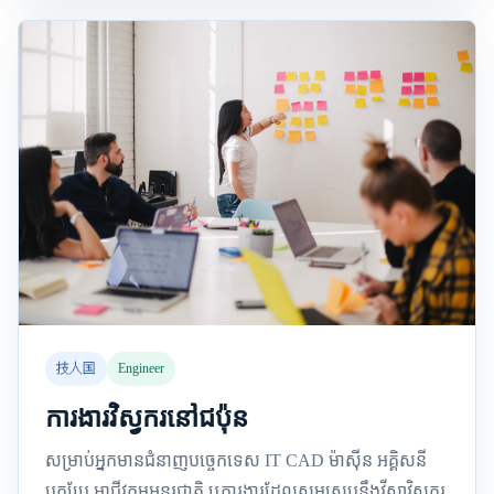
技人国
Engineer
ការងារវិស្វករនៅជប៉ុន
សម្រាប់អ្នកមានជំនាញបច្ចេកទេស IT CAD ម៉ាស៊ីន អគ្គិសនី
បកប្រែ អាជីវកម្មអន្តរជាតិ ឬការងារដែលសមស្របនឹងវីសាវិស្វករ