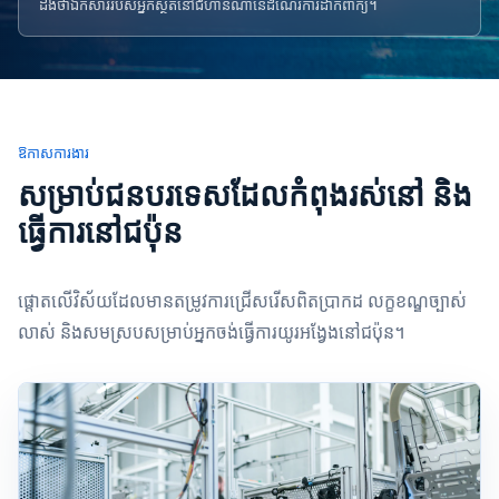
ដឹងថាឯកសាររបស់អ្នកស្ថិតនៅជំហានណានៃដំណើរការដាក់ពាក្យ។
ឱកាសការងារ
សម្រាប់ជនបរទេសដែលកំពុងរស់នៅ និង
ធ្វើការនៅជប៉ុន
ផ្តោតលើវិស័យដែលមានតម្រូវការជ្រើសរើសពិតប្រាកដ លក្ខខណ្ឌច្បាស់
លាស់ និងសមស្របសម្រាប់អ្នកចង់ធ្វើការយូរអង្វែងនៅជប៉ុន។