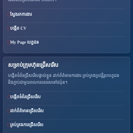
ស្វែងរកការងារ
បង្កើត CV
My Page បេក្ខជន
សម្រាប់ក្រុមហ៊ុនជ្រើសរើស
បង្កើតទំព័រជ្រើសរើសផ្ទាល់ខ្លួន ដាក់ព័ត៌មានការងារ គ្រប់គ្រងប្រវត្តិរូបបេក្ខជន
និងភ្ជាប់ជាមួយពលករបរទេសនៅជប៉ុន។
បង្កើតទំព័រជ្រើសរើស
ដាក់ព័ត៌មានជ្រើសរើស
គ្រប់គ្រងការជ្រើសរើស