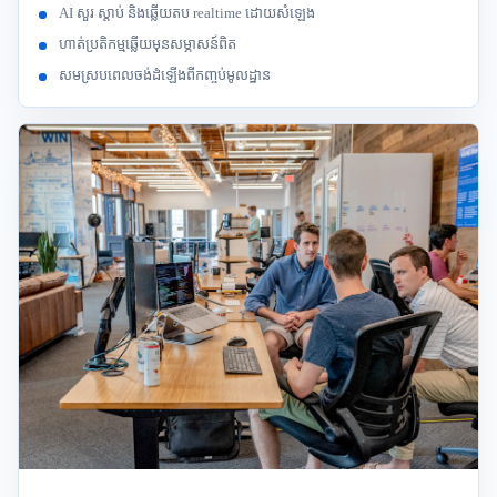
AI សួរ ស្តាប់ និងឆ្លើយតប realtime ដោយសំឡេង
ហាត់ប្រតិកម្មឆ្លើយមុនសម្ភាសន៍ពិត
សមស្របពេលចង់ដំឡើងពីកញ្ចប់មូលដ្ឋាន