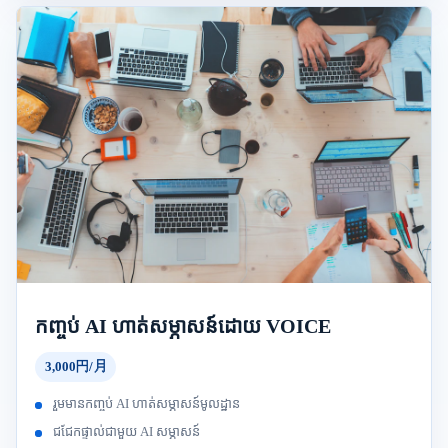
កញ្ចប់ AI ហាត់សម្ភាសន៍ដោយ VOICE
3,000円/月
រួមមានកញ្ចប់ AI ហាត់សម្ភាសន៍មូលដ្ឋាន
ជជែកផ្ទាល់ជាមួយ AI សម្ភាសន៍