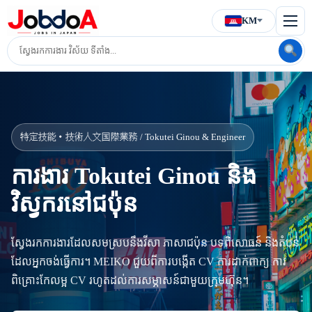
KM
特定技能・技術人文国際業務 / Tokutei Ginou & Engineer
ការងារ Tokutei Ginou និង
វិស្វករនៅជប៉ុន
ស្វែងរកការងារដែលសមស្របនឹងវីសា ភាសាជប៉ុន បទពិសោធន៍ និងតំបន់
ដែលអ្នកចង់ធ្វើការ។ MEIKO ជួយពីការបង្កើត CV ការដាក់ពាក្យ ការ
ពិគ្រោះកែលម្អ CV រហូតដល់ការសម្ភាសន៍ជាមួយក្រុមហ៊ុន។