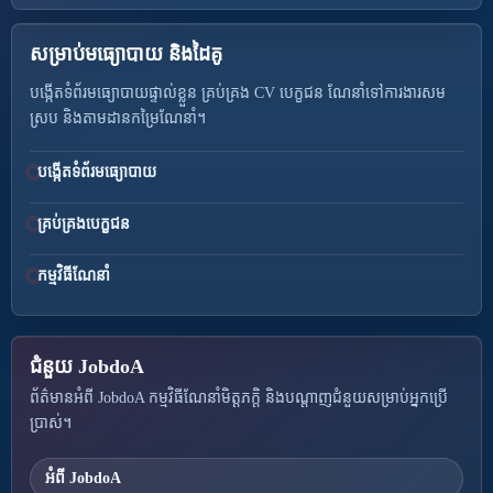
សម្រាប់មធ្យោបាយ និងដៃគូ
បង្កើតទំព័រមធ្យោបាយផ្ទាល់ខ្លួន គ្រប់គ្រង CV បេក្ខជន ណែនាំទៅការងារសម
ស្រប និងតាមដានកម្រៃណែនាំ។
បង្កើតទំព័រមធ្យោបាយ
គ្រប់គ្រងបេក្ខជន
កម្មវិធីណែនាំ
ជំនួយ JobdoA
ព័ត៌មានអំពី JobdoA កម្មវិធីណែនាំមិត្តភក្តិ និងបណ្តាញជំនួយសម្រាប់អ្នកប្រើ
ប្រាស់។
អំពី JobdoA