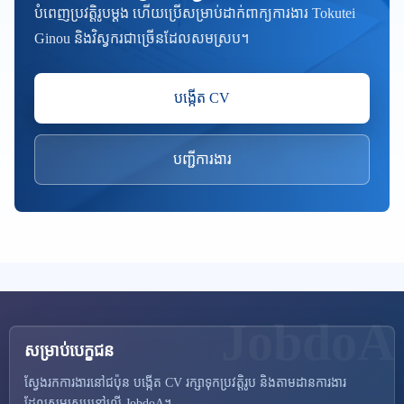
បំពេញប្រវត្តិរូបម្តង ហើយប្រើសម្រាប់ដាក់ពាក្យការងារ Tokutei
Ginou និងវិស្វករជាច្រើនដែលសមស្រប។
បង្កើត CV
បញ្ជីការងារ
សម្រាប់បេក្ខជន
ស្វែងរកការងារនៅជប៉ុន បង្កើត CV រក្សាទុកប្រវត្តិរូប និងតាមដានការងារ
ដែលសមស្របនៅលើ JobdoA។