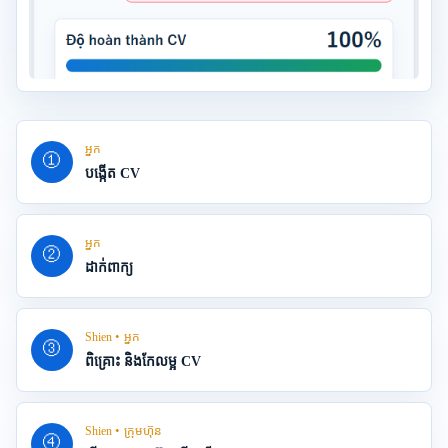
អ្នក
①
បង្កើត CV
អ្នក
②
ដាក់ពាក្យ
Shien・អ្នក
③
ពិគ្រោះ និងកែលម្អ CV
Shien・ក្រុមហ៊ុន
④