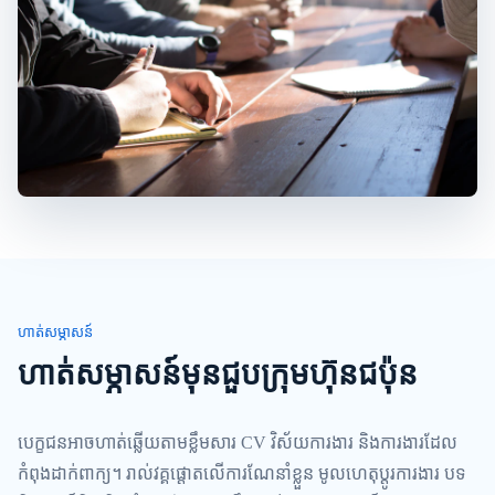
ហាត់សម្ភាសន៍
ហាត់សម្ភាសន៍មុនជួបក្រុមហ៊ុនជប៉ុន
បេក្ខជនអាចហាត់ឆ្លើយតាមខ្លឹមសារ CV វិស័យការងារ និងការងារដែល
កំពុងដាក់ពាក្យ។ រាល់វគ្គផ្តោតលើការណែនាំខ្លួន មូលហេតុប្តូរការងារ បទ