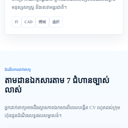
មនុស្សសាស្ត្រ និងសេវាអន្តរជាតិ។
IT
CAD
機械
通訳
ដំណើរការដាក់ពាក្យ
តាមដានឯកសារតាម 7 ជំហានច្បាស់
លាស់
អ្នកដាក់ពាក្យអាចដឹងស្ថានភាពឯកសារពីពេលបង្កើត CV រហូតដល់ក្រុម
ហ៊ុនជូនដំណឹងលទ្ធផលសម្ភាសន៍។